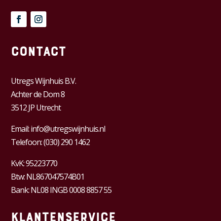
Contact
Utregs Wijnhuis B.V.
Achter de Dom 8
3512 JP Utrecht
Email:
info@utregswijnhuis.nl
Telefoon:
(030) 290 1462
KvK:
95223770
Btw:
NL867047574B01
Bank: NL08 INGB 0008 8857 55
Klantenservice