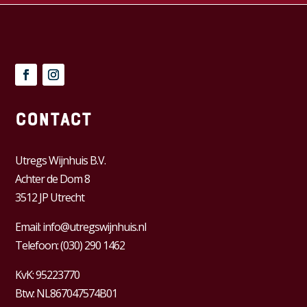
Contact
Utregs Wijnhuis B.V.
Achter de Dom 8
3512 JP Utrecht
Email:
info@utregswijnhuis.nl
Telefoon:
(030) 290 1462
KvK:
95223770
Btw:
NL867047574B01