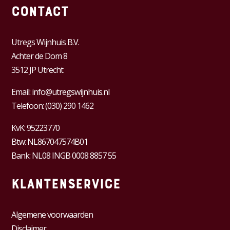
Contact
Utregs Wijnhuis B.V.
Achter de Dom 8
3512 JP Utrecht
Email:
info@utregswijnhuis.nl
Telefoon:
(030) 290 1462
KvK:
95223770
Btw:
NL867047574B01
Bank: NL08 INGB 0008 8857 55
Klantenservice
Algemene voorwaarden
Disclaimer