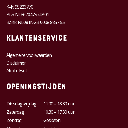
KvK:
95223770
Btw:
NL867047574B01
Bank: NL08 INGB 0008 8857 55
Klantenservice
Algemene voorwaarden
Disclaimer
Alcoholwet
Openingstijden
Dinsdag-vrijdag
11:00 – 18:30 uur
Zaterdag
10.30 – 17.30 uur
Zondag
Gesloten