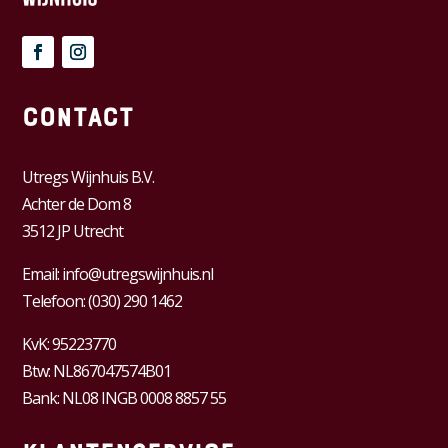
Contact
Utregs Wijnhuis B.V.
Achter de Dom 8
3512 JP Utrecht
Email:
info@utregswijnhuis.nl
Telefoon:
(030) 290 1462
KvK:
95223770
Btw:
NL867047574B01
Bank: NL08 INGB 0008 8857 55