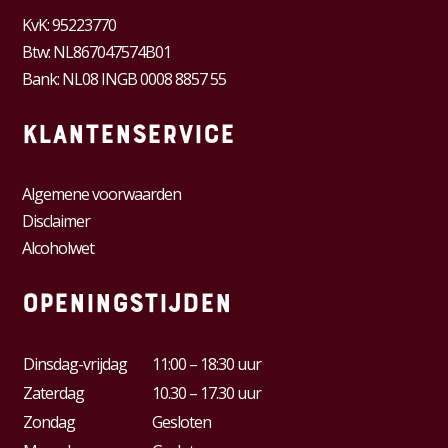
KvK:
95223770
Btw:
NL867047574B01
Bank: NL08 INGB 0008 8857 55
Klantenservice
Algemene voorwaarden
Disclaimer
Alcoholwet
Openingstijden
Dinsdag-vrijdag
11:00 – 18:30 uur
Zaterdag
10.30 – 17.30 uur
Zondag
Gesloten