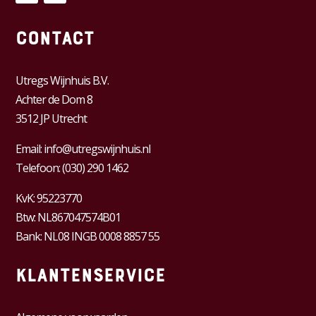
Contact
Utregs Wijnhuis B.V.
Achter de Dom 8
3512 JP Utrecht
Email:
info@utregswijnhuis.nl
Telefoon:
(030) 290 1462
KvK:
95223770
Btw:
NL867047574B01
Bank: NL08 INGB 0008 8857 55
Klantenservice