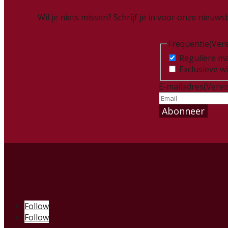
Wil je niets missen? Schrijf je in voor onze nieu
Frequentie
(Vere
Reguliere ma
Exclusieve w
E-mailadres
(Verei
Follow
Follow