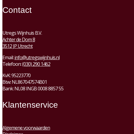
Contact
Utregs Wijnhuis B.V.
Achter de Dom 8
3512 JP Utrecht
Email:
info@utregswijnhuis.nl
Telefoon:
(030) 290 1462
KvK:
95223770
Btw:
NL867047574B01
Bank: NL08 INGB 0008 8857 55
Klantenservice
Algemene voorwaarden