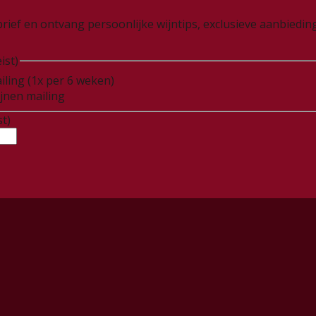
wsbrief en ontvang persoonlijke wijntips, exclusieve aanbied
ist)
iling (1x per 6 weken)
ijnen mailing
st)