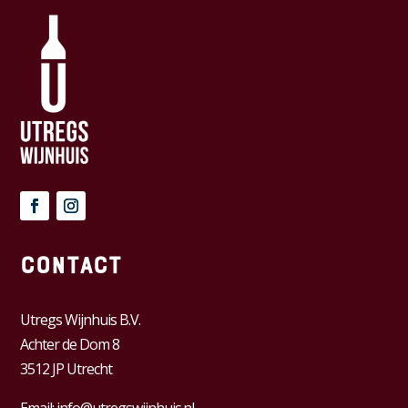
Contact
Utregs Wijnhuis B.V.
Achter de Dom 8
3512 JP Utrecht
Email:
info@utregswijnhuis.nl