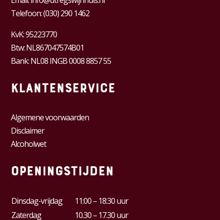
Telefoon:
(030) 290 1462
KvK:
95223770
Btw:
NL867047574B01
Bank: NL08 INGB 0008 8857 55
Klantenservice
Algemene voorwaarden
Disclaimer
Alcoholwet
Openingstijden
Dinsdag-vrijdag
11:00 – 18:30 uur
Zaterdag
10.30 – 17.30 uur