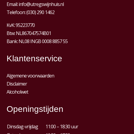
Email:
info@utregswijnhuis.nl
Telefoon:
(030) 290 1462
KvK:
95223770
Btw:
NL867047574B01
Bank: NL08 INGB 0008 8857 55
Klantenservice
Algemene voorwaarden
Disclaimer
Alcoholwet
Openingstijden
Dinsdag-vrijdag
11:00 – 18:30 uur