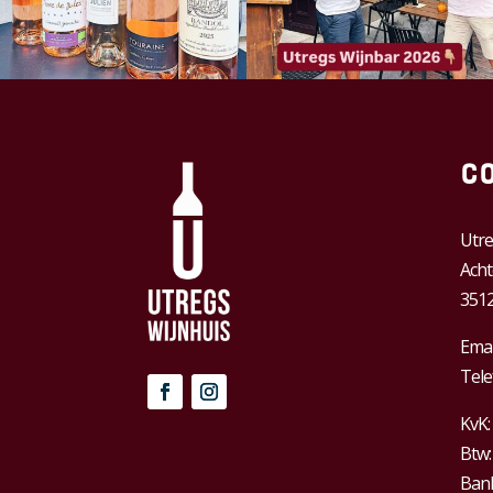
C
Utre
Acht
3512
Emai
Tele
KvK:
Btw
Bank