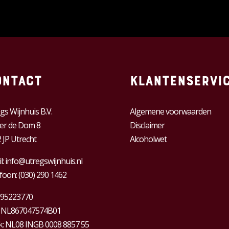
ontact
Klantenservi
gs Wijnhuis B.V.
Algemene voorwaarden
er de Dom 8
Disclaimer
 JP Utrecht
Alcoholwet
l:
info@utregswijnhuis.nl
foon:
(030) 290 1462
95223770
:
NL867047574B01
: NL08 INGB 0008 8857 55