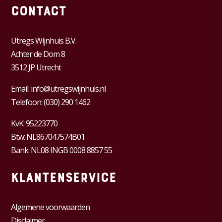
Contact
Utregs Wijnhuis B.V.
Achter de Dom 8
3512 JP Utrecht
Email:
info@utregswijnhuis.nl
Telefoon:
(030) 290 1462
KvK:
95223770
Btw:
NL867047574B01
Bank: NL08 INGB 0008 8857 55
Klantenservice
Algemene voorwaarden
Disclaimer