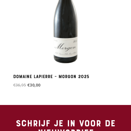
Domaine Lapierre – Morgon 2025
Oorspronkelijke
Huidige
€
36,95
€
30,00
prijs
prijs
was:
is:
€36,95.
€30,00.
Schrijf je in voor de