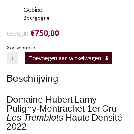
Gebied
Bourgogne
Oorspronkelijke
Huidige
€
750,00
€
895,00
prijs
prijs
was:
is:
2 op voorraad
€895,00.
€750,00.
Hubert Lamy
Toevoegen aan winkelwagen
–
Puligny‑Montrachet
Beschrijving
1er
Cru
Les
Domaine Hubert Lamy –
Tremblots
Puligny‑Montrachet 1er Cru
Haute
Les Tremblots
Haute Densité
Densité
2022
'22