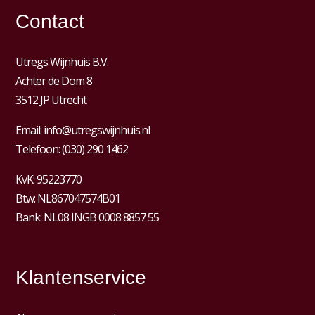
Contact
Utregs Wijnhuis B.V.
Achter de Dom 8
3512 JP Utrecht
Email:
info@utregswijnhuis.nl
Telefoon:
(030) 290 1462
KvK:
95223770
Btw:
NL867047574B01
Bank: NL08 INGB 0008 8857 55
Klantenservice